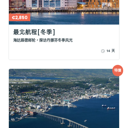
€2,850
最北航程[冬季]
海达路德邮轮，探访丹挪芬冬季风光
14 天
特價