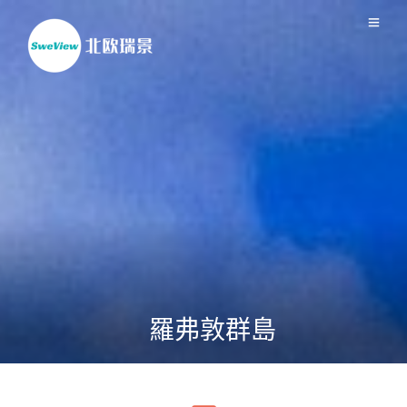
羅弗敦群島