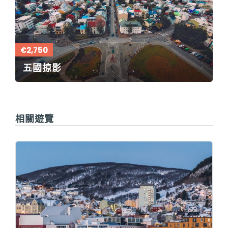
€2,750
五國掠影
相關遊覽