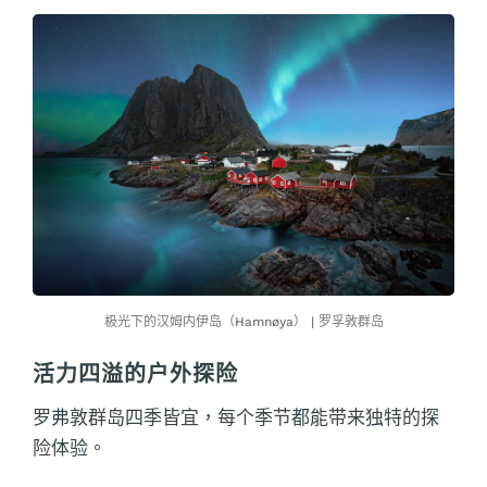
极光下的汉姆内伊岛（Hamnøya） | 罗孚敦群岛
活力四溢的户外探险
罗弗敦群岛四季皆宜，每个季节都能带来独特的探
险体验。