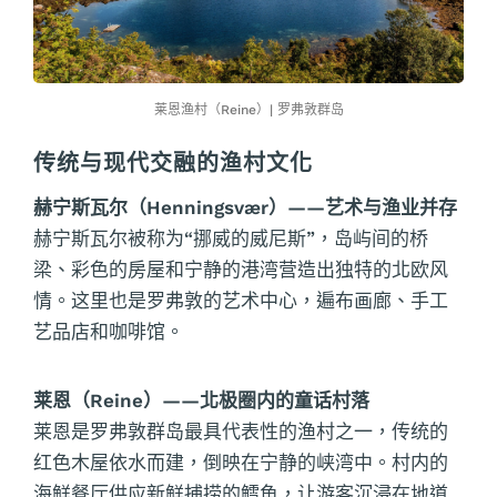
莱恩渔村（Reine）| 罗弗敦群岛
传统与现代交融的渔村文化
赫宁斯瓦尔（Henningsvær）——艺术与渔业并存
赫宁斯瓦尔被称为“挪威的威尼斯”，岛屿间的桥
梁、彩色的房屋和宁静的港湾营造出独特的北欧风
情。这里也是罗弗敦的艺术中心，遍布画廊、手工
艺品店和咖啡馆。
莱恩（Reine）——北极圈内的童话村落
莱恩是罗弗敦群岛最具代表性的渔村之一，传统的
红色木屋依水而建，倒映在宁静的峡湾中。村内的
海鲜餐厅供应新鲜捕捞的鳕鱼，让游客沉浸在地道