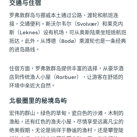
交通与住宿
罗弗敦群岛与挪威本土通过公路、渡轮和航班连
接，交通便利。斯沃尔韦尔（Svolvær）和莱克内
斯（Leknes）设有机场，可从奥斯陆乘坐短途航班
抵达。此外，从博德（Bodø）乘渡轮也是一条经典
的进岛路线。
住宿方面，罗弗敦群岛提供丰富的选择，从豪华酒
店到传统渔人小屋（Rorbuer），让游客在舒适的
环境中亲近大自然。
北极圈里的秘境岛屿
宏伟的群山，绿色的草甸，瓷白色的沙滩，木制的
渔船，还有红色的渔夫小屋，尽情享受远离凡尘的
绝美假期。无论是徜徉于静谧的渔村，还是攀登陡