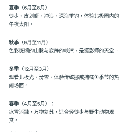
夏季
（6月至8月）
徒步、皮划艇、冲浪、深海垂钓，体验北极圈内的
午夜太阳。
秋季
（9月至11月）
色彩斑斓的山脉与寂静的峡湾，是摄影师的天堂。
冬季
（12月至3月）
观看北极光、滑雪、体验传统挪威捕鳕鱼季节的热
闹场面。
春季
（4月至5月）：
冰雪消融，万物复苏，适合轻徒步与野生动物观
赏。