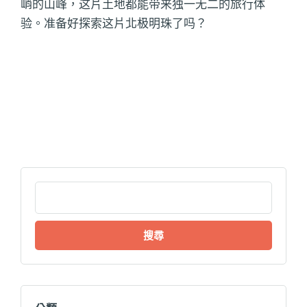
峭的山峰，这片土地都能带来独一无二的旅行体
验。准备好探索这片北极明珠了吗？
搜
尋
關
鍵
字: