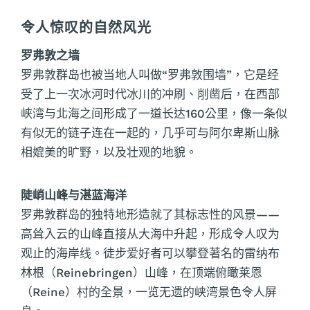
令人惊叹的自然风光
罗弗敦之墙
罗弗敦群岛也被当地人叫做“罗弗敦围墙”，它是经
受了上一次冰河时代冰川的冲刷、削凿后，在西部
峡湾与北海之间形成了一道长达160公里，像一条似
有似无的链子连在一起的，几乎可与阿尔卑斯山脉
相媲美的旷野，以及壮观的地貌。
陡峭山峰与湛蓝海洋
罗弗敦群岛的独特地形造就了其标志性的风景——
高耸入云的山峰直接从大海中升起，形成令人叹为
观止的海岸线。徒步爱好者可以攀登著名的雷纳布
林根（Reinebringen）山峰，在顶端俯瞰莱恩
（Reine）村的全景，一览无遗的峡湾景色令人屏