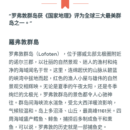
“罗弗敦群岛获《国家地理》评为全球三大最美群
岛之一。”
羅弗敦群島
罗弗敦群岛（Lofoten），位于挪威北部北极圈附近
的诺尔兰郡，以壮丽的自然景观、迷人的渔村和纯
净的海域闻名于世。这里，连绵起伏的山脉从碧蓝
的峡湾中拔地而起，红色的渔人小屋与雄伟的自然
景观交相辉映。无论是夏季的午夜太阳，还是冬季
绚烂的北极光，罗弗敦群岛的景色都令人心驰神
往。群岛间海峡流水湍急，受北大西洋暖流影响，
气候较温和。岛上多沼泽、山丘，最高峰1161米。四
周海域盛产鳕鱼、鲱鱼，捕捞后多制成鱼干和熏
鱼，可以说，罗弗敦的历史就是一部捕鱼史。