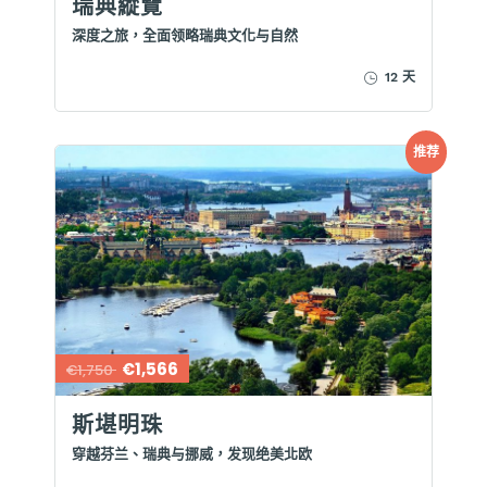
瑞典縱覽
深度之旅，全面领略瑞典文化与自然
12 天
推荐
€1,566
€1,750
斯堪明珠
穿越芬兰、瑞典与挪威，发现绝美北欧