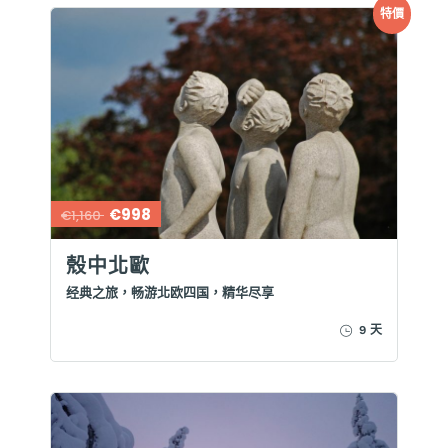
特價
€998
€1,160
殼中北歐
经典之旅，畅游北欧四国，精华尽享
9 天