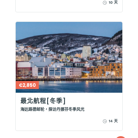
10 天
€2,850
最北航程[冬季]
海达路德邮轮，探访丹挪芬冬季风光
14 天