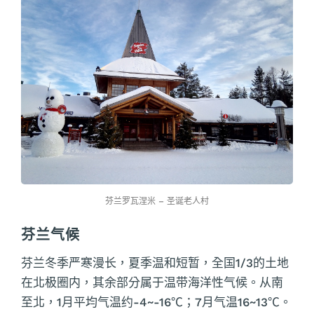
芬兰罗瓦涅米 – 圣诞老人村
芬兰气候
芬兰冬季严寒漫长，夏季温和短暂，全国1/3的土地
在北极圈内，其余部分属于温带海洋性气候。从南
至北，1月平均气温约-4~-16℃；7月气温16~13℃。