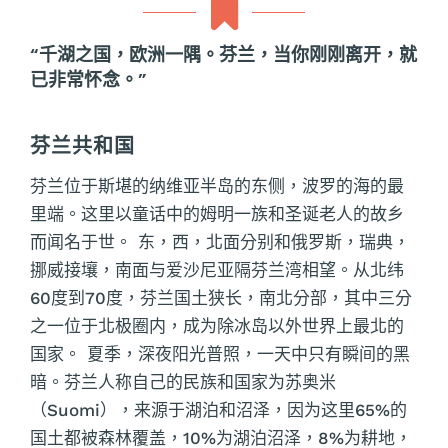
“千湖之国，欧洲一隅。芬兰，当你刚刚离开，就
已非常怀念。”
芬兰共和国
芬兰位于斯堪的纳维亚半岛的东侧，波罗的海的最
里端。这里以童话中的姆明一族和圣诞老人的故乡
而闻名于世。 东，西，北面分别和俄罗斯，瑞典，
挪威接壤，南面与爱沙尼亚隔芬兰湾相望。从北纬
60度到70度，芬兰国土狭长，南北分部，其中三分
之一位于北极圈内，成为除冰岛以外世界上最北的
国家。 夏季，深夜阳光普照，一天中只有瞬间的黑
暗。芬兰人称自己的民族和国家为苏奥米
（Suomi），来源于湖泊和沼泽，因为这里65%的
国土都被森林覆盖，10%为湖泊沼泽，8%为耕地，