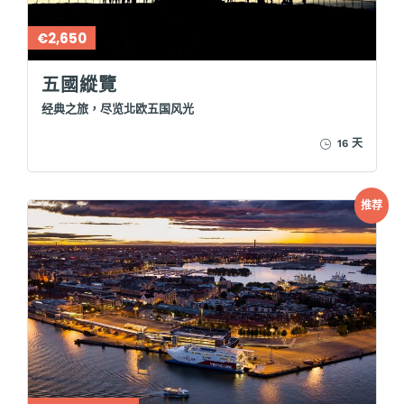
€2,650
五國縱覽
经典之旅，尽览北欧五国风光
16 天
推荐