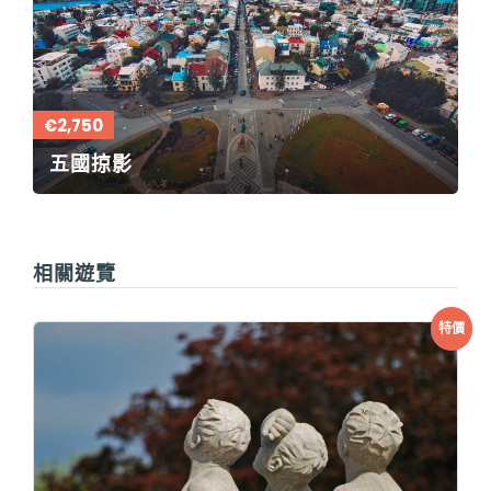
€2,750
五國掠影
相關遊覽
特價