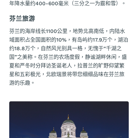
年降水量约400-600毫米（三分之一为霰和雪）。
芬兰旅游
芬兰的海岸线长1100公里，地势北高南低，内陆水
域面积占全国面积的10%，有岛屿约17.9万个，湖泊
约18.8万个，自然风光别具一格，无愧于“千湖之
国”之美称。在芬兰的农场度假，静谧湖畔休闲，盛
夏和严冬时分拜访圣诞老人，拉普兰的旷野仰望繁
星和五彩极光，北欧瑞景将带您细细品味在芬兰旅
游的乐趣。