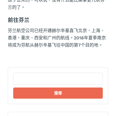
放予公众的。可以说，没有什么能比桑拿更代表芬
兰的了。
前往芬兰
芬兰航空公司已经开通赫尔辛基直飞北京、上海、
香港、重庆、西安和广州的航线。2018年夏季南京
将成为芬航从赫尔辛基飞往中国的第7个目的地。
搜
尋
關
鍵
字: