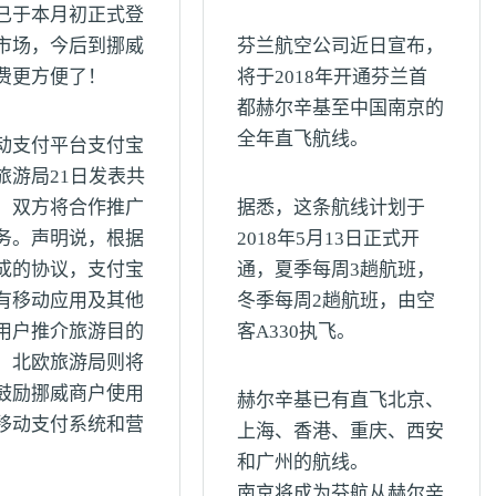
已于本月初正式登
市场，今后到挪威
芬兰航空公司近日宣布，
费更方便了！
将于2018年开通芬兰首
都赫尔辛基至中国南京的
全年直飞航线。
动支付平台支付宝
旅游局21日发表共
，双方将合作推广
据悉，这条航线计划于
务。声明说，根据
2018年5月13日正式开
成的协议，支付宝
通，夏季每周3趟航班，
有移动应用及其他
冬季每周2趟航班，由空
用户推介旅游目的
客A330执飞。
，北欧旅游局则将
鼓励挪威商户使用
赫尔辛基已有直飞北京、
移动支付系统和营
上海、香港、重庆、西安
。
和广州的航线。
南京将成为芬航从赫尔辛