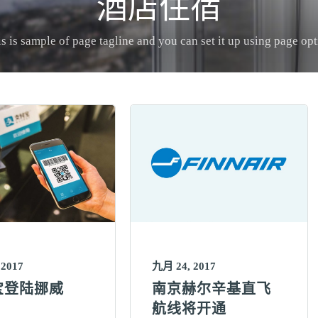
酒店住宿
s is sample of page tagline and you can set it up using page op
 2017
九月 24, 2017
宝登陆挪威
南京赫尔辛基直飞
航线将开通