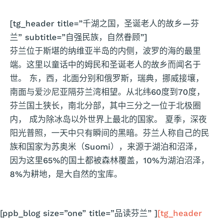
[tg_header title=”千湖之国，圣诞老人的故乡—芬
兰” subtitle=”自强民族，自然眷顾”]
芬兰位于斯堪的纳维亚半岛的内侧，波罗的海的最里
端。这里以童话中的姆民和圣诞老人的故乡而闻名于
世。 东，西，北面分别和俄罗斯，瑞典，挪威接壤，
南面与爱沙尼亚隔芬兰湾相望。从北纬60度到70度，
芬兰国土狭长，南北分部，其中三分之一位于北极圈
内， 成为除冰岛以外世界上最北的国家。 夏季，深夜
阳光普照，一天中只有瞬间的黑暗。芬兰人称自己的民
族和国家为苏奥米（Suomi），来源于湖泊和沼泽，
因为这里65%的国土都被森林覆盖，10%为湖泊沼泽，
8%为耕地，是大自然的宝库。
[ppb_blog size=”one” title=”品读芬兰” ]
[tg_header