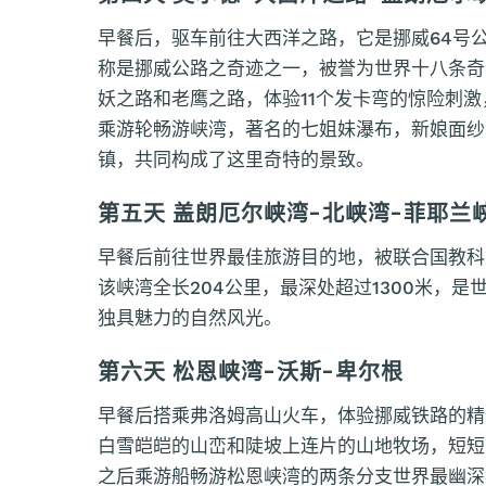
早餐后，驱车前往大西洋之路，它是挪威64号公路的一
称是挪威公路之奇迹之一，被誉为世界十八条奇
妖之路和老鹰之路，体验11个发卡弯的惊险刺
乘游轮畅游峡湾，著名的七姐妹瀑布，新娘面纱
镇，共同构成了这里奇特的景致。
第五天 盖朗厄尔峡湾-北峡湾-菲耶兰
早餐后前往世界最佳旅游目的地，被联合国教科
该峡湾全长204公里，最深处超过1300米，
独具魅力的自然风光。
第六天 松恩峡湾-沃斯-卑尔根
早餐后搭乘弗洛姆高山火车，体验挪威铁路的精
白雪皑皑的山峦和陡坡上连片的山地牧场，短短
之后乘游船畅游松恩峡湾的两条分支世界最幽深