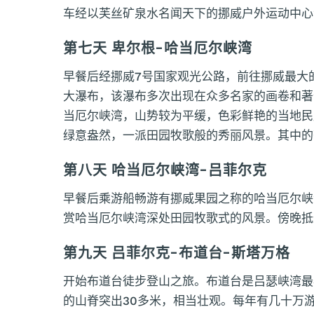
车经以芙丝矿泉水名闻天下的挪威户外运动中心
第七天 卑尔根-哈当厄尔峡湾
早餐后经挪威7号国家观光公路，前往挪威最大
大瀑布，该瀑布多次出现在众多名家的画卷和著
当厄尔峡湾，山势较为平缓，色彩鲜艳的当地民
绿意盎然，一派田园牧歌般的秀丽风景。其中的
第八天 哈当厄尔峡湾-吕菲尔克
早餐后乘游船畅游有挪威果园之称的哈当厄尔峡
赏哈当厄尔峡湾深处田园牧歌式的风景。傍晚抵
第九天 吕菲尔克-布道台-斯塔万格
开始布道台徒步登山之旅。布道台是吕瑟峡湾最
的山脊突出30多米，相当壮观。每年有几十万