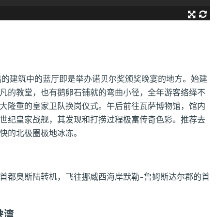
出的建筑中的蓝厅即是举办诺贝尔奖颁奖晚宴的地方。始建
凡的教堂，也有鹅卵石铺就的弯曲小径，全年游客络绎不
大隆重的皇家卫队换岗仪式。午后前往瓦萨博物馆，馆内
7世纪皇家战舰，其发现和打捞过程极富传奇色彩。推荐去
快的北极圈极地冰冻。
首都奥斯陆转机，飞往挪威西海岸默勒-鲁姆斯达尔郡的首
峡湾