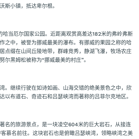
沃斯小镇，抵达卑尔根。
的哈当厄尔国家公园。近距离观赏高差达182米的弗岭弗斯
作之中，被誉为挪威最美的瀑布。有挪威的果园之称的哈
居点缀在山间丘陵地带，群峰竞秀，静湖飞瀑，牧场农庄
努尔黑姆松被称为“挪威最美的村庄”。
湾。继续行驶在如诗如画、山海交错的绝美景色之中，欣
达以布道石、奇迹石和吕瑟峡湾而著称的吕菲尔克地区。
著名的旅游景点，是一块凌空604米的巨大岩石，从接连
游客慕名前往。这块岩石也是俯瞰吕瑟峡湾，领略峡湾之美