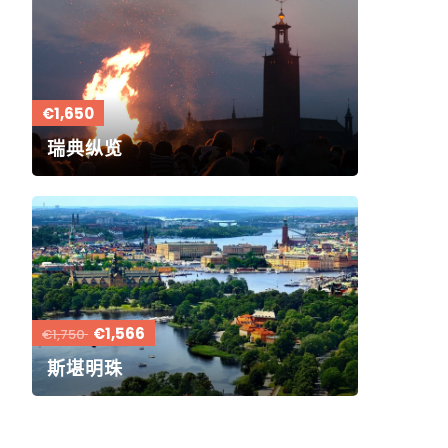
€1,650
瑞典纵览
€1,566
€1,750
斯堪明珠