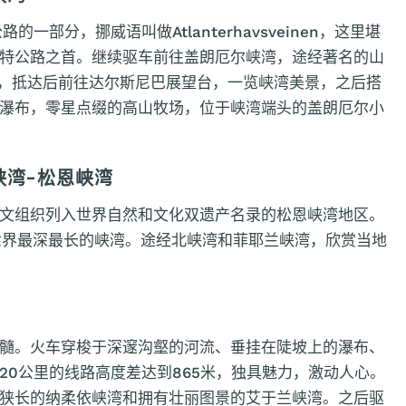
部分，挪威语叫做Atlanterhavsveinen，这里堪
特公路之首。继续驱车前往盖朗厄尔峡湾，途经著名的山
激，抵达后前往达尔斯尼巴展望台，一览峡湾美景，之后搭
瀑布，零星点缀的高山牧场，位于峡湾端头的盖朗厄尔小
峡湾-松恩峡湾
文组织列入世界自然和文化双遗产名录的松恩峡湾地区。
是世界最深最长的峡湾。途经北峡湾和菲耶兰峡湾，欣赏当地
髓。火车穿梭于深邃沟壑的河流、垂挂在陡坡上的瀑布、
20公里的线路高度差达到865米，独具魅力，激动人心。
狭长的纳柔依峡湾和拥有壮丽图景的艾于兰峡湾。之后驱