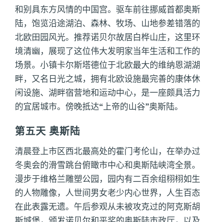
和别具东方风情的中国宫。驱车前往挪威首都奥斯
陆，饱览沿途湖泊、森林、牧场、山地参差错落的
北欧田园风光。推荐诺贝尔故居白桦山庄，这里环
境清幽，展现了这位伟大发明家当年生活和工作的
场景。小镇卡尔斯塔德位于北欧最大的维纳恩湖湖
畔，又名日光之城，拥有北欧设施最完善的康体休
闲设施、湖畔宿营地和运动中心，是一座颇具活力
的宜居城市。傍晚抵达“上帝的山谷”奥斯陆。
第五天 奥斯陆
清晨登上市区西北最高处的霍门考伦山，在举办过
冬奥会的滑雪跳台俯瞰市中心和奥斯陆峡湾全景。
漫步于维格兰雕塑公园，园内有二百余组栩栩如生
的人物雕像，人世间男女老少内心世界，人生百态
在此表露无遗。午后参观从未被攻克过的阿克斯胡
斯城堡，颁发诺贝尔和平奖的奥斯陆市政厅，以及