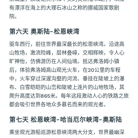
有漂浮在海上的大理石冰山之称的挪威国家歌剧
院。
第六天 奥斯陆-松恩峡湾
驱车西行，前往世界最深最长的松恩峡湾。沿途高
山牧场，激流险峰，层林叠嶂，交相辉映，令人心
旷神怡，仿佛游历在人间仙境。抵达弗洛姆小镇
后，体验弗洛姆高山观光火车，在20公里的车程
中，火车穿过深邃沟壑的河流、垂挂在陡坡上的瀑
布、白雪皑皑的山峦和陡坡上连片的山地牧场，其
爬升高度达到865米。每年这段激动人心的铁路之旅
都会吸引世界各地众多慕名而来的观光者。
第七天 松恩峡湾-哈当厄尔峡湾-奥斯陆
乘坐观光游船巡游松恩峡湾两大分支，世界最幽深