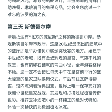
的旖旎风光，雅致的船舱设计，丰盛地道的海鲜自
助晚餐，琳琅满目的免税商品，定会令您度过一个
难忘的波罗的海之夜。
第三天 斯德哥尔摩
清晨抵达有“北方的威尼斯”之称的斯德哥尔摩。参
观斯德哥尔摩市政厅，这座20世纪最杰出的建筑中
的蓝厅即是举办诺贝尔奖颁奖晚宴的地方。始建于
中世纪的老城，既有金碧辉煌的皇宫、气势不凡的
教堂，也有鹅卵石铺就的弯曲小径，全年游客络绎
不绝。您一定不会错过每天中午在皇宫前举行的盛
大隆重的皇家卫队换岗仪式。午后前往瓦萨博物
馆，馆内陈列着瑞典国宝，世界上唯一保存完好的
欧洲17世纪皇家战舰，其发现和打捞过程极富传奇
色彩。推荐去冰酒吧小酌一杯纯正的绝对伏特加，
体验一次畅快的北极圈极地冰冻。