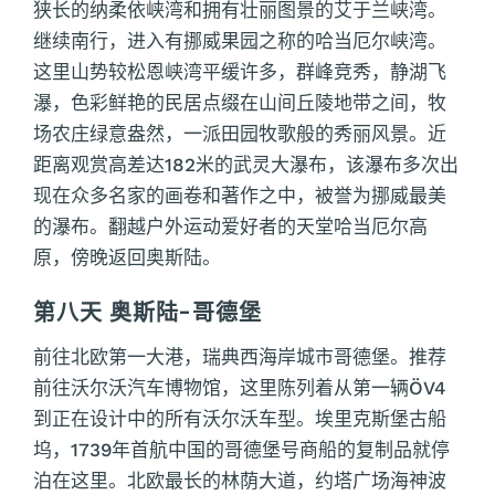
狭长的纳柔依峡湾和拥有壮丽图景的艾于兰峡湾。
继续南行，进入有挪威果园之称的哈当厄尔峡湾。
这里山势较松恩峡湾平缓许多，群峰竞秀，静湖飞
瀑，色彩鲜艳的民居点缀在山间丘陵地带之间，牧
场农庄绿意盎然，一派田园牧歌般的秀丽风景。近
距离观赏高差达182米的武灵大瀑布，该瀑布多次出
现在众多名家的画卷和著作之中，被誉为挪威最美
的瀑布。翻越户外运动爱好者的天堂哈当厄尔高
原，傍晚返回奥斯陆。
第八天 奥斯陆-哥德堡
前往北欧第一大港，瑞典西海岸城市哥德堡。推荐
前往沃尔沃汽车博物馆，这里陈列着从第一辆ÖV4
到正在设计中的所有沃尔沃车型。埃里克斯堡古船
坞，1739年首航中国的哥德堡号商船的复制品就停
泊在这里。北欧最长的林荫大道，约塔广场海神波