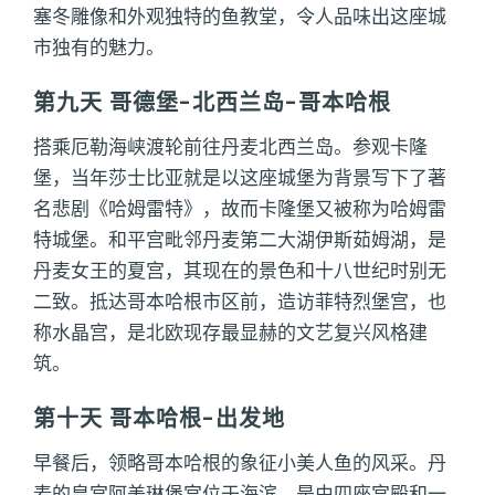
塞冬雕像和外观独特的鱼教堂，令人品味出这座城
市独有的魅力。
第九天 哥德堡-北西兰岛-哥本哈根
搭乘厄勒海峡渡轮前往丹麦北西兰岛。参观卡隆
堡，当年莎士比亚就是以这座城堡为背景写下了著
名悲剧《哈姆雷特》，故而卡隆堡又被称为哈姆雷
特城堡。和平宫毗邻丹麦第二大湖伊斯茹姆湖，是
丹麦女王的夏宫，其现在的景色和十八世纪时别无
二致。抵达哥本哈根市区前，造访菲特烈堡宫，也
称水晶宫，是北欧现存最显赫的文艺复兴风格建
筑。
第十天 哥本哈根-出发地
早餐后，领略哥本哈根的象征小美人鱼的风采。丹
麦的皇宫阿美琳堡宫位于海滨，是由四座宫殿和一