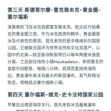
第三天 斯德哥尔摩-雷克雅未克-黄金圈-
塞尔福斯
清晨乘机飞往冰岛首都雷克雅未克。抵达后开始著
名的黄金圈之旅。作为冰岛旅游的精华，黄金圈是
冰岛代表性的景观。首先来到的是辛格维利尔国家
公园，它被联合国评为世界自然和文化双遗产，公
园中的北美—欧亚板块断裂带仍以每年两厘米速度
分离。之后前往地热小镇Haukadalur，参观著名的
盖歇尔间歇泉，每隔八分钟，其周而复始喷涌而
出。黄金瀑布是冰岛最大的断层瀑布，其气势相当
恢宏。傍晚抵达塞尔福斯小镇。
第四天 塞尔福斯-维克-史卡法特国家公园
早餐后沿南部海岸东行。首先来到冰岛最美瀑布