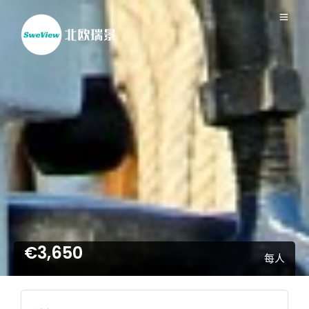
€3,650
每人