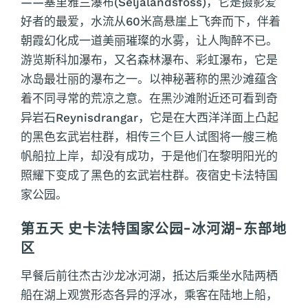
——塞里雅兰瀑布(Seljalandsfoss)，它是摄影爱
好者的最爱，水流从60米高悬崖上飞奔而下，伴着
朝霞幻化成一道美丽璀璨的水雾，让人陶醉不已。
游览斯科加瀑布，又名森林瀑布、彩虹瀑布，它是
冰岛最壮丽的瀑布之一。以神秘著称的黑沙滩蕴含
着不同寻常的荒凉之意。在黑沙滩附近还可看到奇
异岩石Reynisdrangar，它是在大西洋洋面上凸起
的黑色玄武岩柱群，相传三个巨人试图将一艘三桅
帆船拉上岸，却没有成功，于是他们在黎明阳光的
照耀下变成了黑色的玄武岩柱群。夜宿史卡法特国
家公园。
第五天 史卡法特国家公园-冰河湖-东部地
区
早餐后前往杰古沙龙冰河湖，抵达后乘坐水陆两栖
船在湖上观赏形态各异的浮冰，乘客在陆地上船，