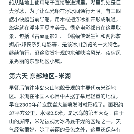
船从陆地上使用轮子直接驶进湖里。湖里到处是巨
大浮冰，为了让观光船在浮冰间通行无阻，有三四
艘小快艇当前导船，用木棍把浮冰推开形成航道，
旅客就在浮冰间尽享美景。很多电影都曾在这里取
景，包括《古墓丽影》、《蝙蝠侠诞生》和两部詹
姆斯•邦德系列电影等，是该冰川游览的一大特色。
继续前行，沿途欣赏壮观的东部峡湾风光。夜宿风
景秀丽的东部地区小镇。
第六天 东部地区-米湖
早餐后前往冰岛火山地貌景观的主要代表米湖地
区。米湖在冰国人心目中占据了举足轻重的地位，
早在2300年前玄武岩大量喷发时就形成了。面积约
37平方公里，水深2.5米，是冰岛的第五大湖。由于
山的屏障，米湖被视为冰岛最干燥的区域之一，天
气经常很好。除了美丽的景色之外，这里还保存有