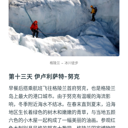
格陵兰 – 冰川徒步
第十三天 伊卢利萨特-努克
早餐后搭乘航班飞往格陵兰首府努克，也是格陵兰
岛上最大的港口城市。由于努克有温暖的海流影
响，冬季附近海水不结冰。在春末直到夏末，沿海
地区生长着绿色的树木和嫩嫩的青草，与当地五颜
六色的小木屋一起构成了一幅美丽的油画。参观红