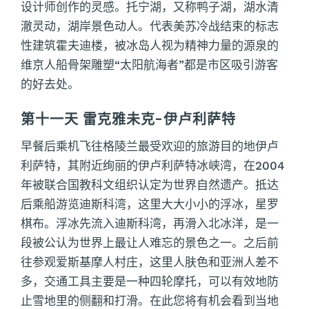
设计师创作的灵感。托宁湖，又称鸭子湖，湖水清
澈灵动，湖岸景色动人。代表美苏冷战结束的标志
性建筑霍夫迪楼，被冰岛人视为精神力量的源泉的
维京人船骨架雕塑“太阳航海者”都是市区吸引游客
的好去处。
第十一天 雷克雅未克-伊卢利萨特
早餐后乘机飞往格陵兰最受欢迎的旅游目的地伊卢
利萨特，其附近绚丽的伊卢利萨特冰峡湾，在2004
年被联合国教科文组织认定为世界自然遗产。抵达
后乘船游览迪斯科湾，这里大大小小的浮冰，星罗
棋布。浮冰先流入迪斯科湾，再滑入北冰洋，是一
段被公认为世界上最让人难忘的景色之一。之后前
往参观爱斯基摩人村庄，这里人肤色和亚洲人差不
多，交通工具主要是一种四轮摩托，可以有效地防
止雪地里的侧翻和打滑。在此您将有机会看到当地