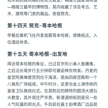
色木制别具风格的努克大教堂。格陵兰国家博物馆
—格陵兰最早的博物馆，其内收藏了涉及考古、艺
术、建筑等门类的展品。夜宿努克。
第十四天 努克-哥本哈根
早餐后乘机飞往丹麦首都哥本哈根，傍晚抵达，入
住酒店休息。
第十五天 哥本哈根-出发地
拜访哥本哈根的象征，已过百岁的小美人鱼雕像，
之后沿长堤步行五分钟即可邂逅神农喷泉。丹麦的
皇宫阿美琳堡宫则位于海滨，是由四座宫殿和一个
八角形广场组成。中午时分，这里也会上演传统的
皇家卫队换岗仪式。在其附近的腓特烈圆顶大理石
大教堂，其外观庄严华贵。新港酒吧街则是另一处
人气旺盛的观光点。午后前往嘉士伯啤酒厂边品尝