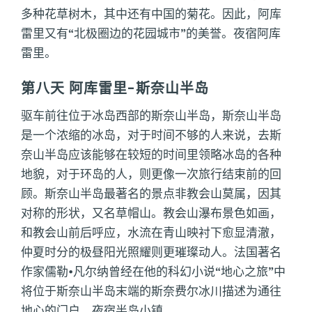
多种花草树木，其中还有中国的菊花。因此，阿库
雷里又有“北极圈边的花园城市”的美誉。夜宿阿库
雷里。
第八天 阿库雷里-斯奈山半岛
驱车前往位于冰岛西部的斯奈山半岛，斯奈山半岛
是一个浓缩的冰岛，对于时间不够的人来说，去斯
奈山半岛应该能够在较短的时间里领略冰岛的各种
地貌，对于环岛的人，则更像一次旅行结束前的回
顾。斯奈山半岛最著名的景点非教会山莫属，因其
对称的形状，又名草帽山。教会山瀑布景色如画，
和教会山前后呼应，水流在青山映衬下愈显清澈，
仲夏时分的极昼阳光照耀则更璀璨动人。法国著名
作家儒勒•凡尔纳曾经在他的科幻小说“地心之旅”中
将位于斯奈山半岛末端的斯奈费尔冰川描述为通往
地心的门户。夜宿半岛小镇。