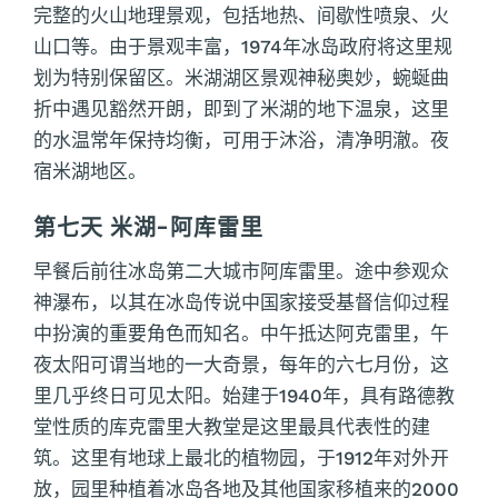
完整的火山地理景观，包括地热、间歇性喷泉、火
山口等。由于景观丰富，1974年冰岛政府将这里规
划为特别保留区。米湖湖区景观神秘奥妙，蜿蜒曲
折中遇见豁然开朗，即到了米湖的地下温泉，这里
的水温常年保持均衡，可用于沐浴，清净明澈。夜
宿米湖地区。
第七天 米湖-阿库雷里
早餐后前往冰岛第二大城市阿库雷里。途中参观众
神瀑布，以其在冰岛传说中国家接受基督信仰过程
中扮演的重要角色而知名。中午抵达阿克雷里，午
夜太阳可谓当地的一大奇景，每年的六七月份，这
里几乎终日可见太阳。始建于1940年，具有路德教
堂性质的库克雷里大教堂是这里最具代表性的建
筑。这里有地球上最北的植物园，于1912年对外开
放，园里种植着冰岛各地及其他国家移植来的2000