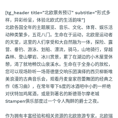
[tg_header title=”北欧票务预订” subtitle=”形式多
样，异彩纷呈，体验北欧式的生活韵味”]
北欧各国全年的主题展览、音乐、文化、体育、娱乐活
动种类繁多，五花八门。生命在于运动，北欧是运动者
的天堂，这里的人们享受和大自然融为一体，探险、露
营、垂钓、游泳、划船、漂流，骑马，山地骑行，穿越
森林、登山攀岩、冰川赏景，累了在湖边的小木屋里休
憩，渴了就地畅饮山泉溪水。生命在于全身心的放松，
您可以现场聆听一场哥德堡交响乐团演绎的西贝柳斯唯
美浪漫的古典音乐会，观看丹麦皇家芭蕾舞团的经典之
作《练习曲》，在常年零下5度的冰酒吧中小酌一杯绝
对伏特加鸡尾酒，或是到著名的斯德哥尔摩老城
Stampen俱乐部度过一个令人陶醉的爵士之夜。
作为拥有丰富经验和相关资源的北欧旅游专家，北欧瑞