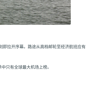
邮轮轮渡一刻即拉开序幕。路途从高档邮轮至经济航班应有
常列单中只有全球最大机场上榜。