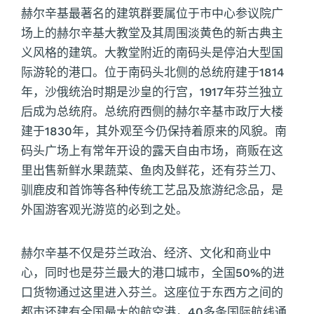
赫尔辛基最著名的建筑群要属位于市中心参议院广
场上的赫尔辛基大教堂及其周围淡黄色的新古典主
义风格的建筑。大教堂附近的南码头是停泊大型国
际游轮的港口。位于南码头北侧的总统府建于1814
年，沙俄统治时期是沙皇的行宫，1917年芬兰独立
后成为总统府。总统府西侧的赫尔辛基市政厅大楼
建于1830年，其外观至今仍保持着原来的风貌。南
码头广场上有常年开设的露天自由市场，商贩在这
里出售新鲜水果蔬菜、鱼肉及鲜花，还有芬兰刀、
驯鹿皮和首饰等各种传统工艺品及旅游纪念品，是
外国游客观光游览的必到之处。
赫尔辛基不仅是芬兰政治、经济、文化和商业中
心，同时也是芬兰最大的港口城市，全国50%的进
口货物通过这里进入芬兰。这座位于东西方之间的
都市还建有全国最大的航空港，40多条国际航线通