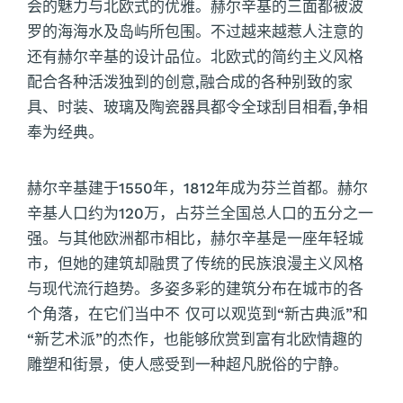
会的魅力与北欧式的优雅。赫尔辛基的三面都被波
罗的海海水及岛屿所包围。不过越来越惹人注意的
还有赫尔辛基的设计品位。北欧式的简约主义风格
配合各种活泼独到的创意,融合成的各种别致的家
具、时装、玻璃及陶瓷器具都令全球刮目相看,争相
奉为经典。
赫尔辛基建于1550年，1812年成为芬兰首都。赫尔
辛基人口约为120万，占芬兰全国总人口的五分之一
强。与其他欧洲都市相比，赫尔辛基是一座年轻城
市，但她的建筑却融贯了传统的民族浪漫主义风格
与现代流行趋势。多姿多彩的建筑分布在城市的各
个角落，在它们当中不 仅可以观览到“新古典派”和
“新艺术派”的杰作，也能够欣赏到富有北欧情趣的
雕塑和街景，使人感受到一种超凡脱俗的宁静。